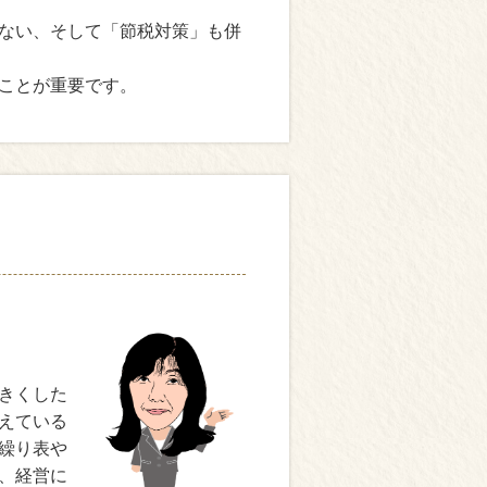
ない、そして「節税対策」も併
ことが重要です。
きくした
えている
繰り表や
、経営に