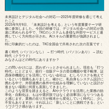
未来設計とデジタル社会への対応──2025年度研修を通じて考え
たこと
2025年9月9日、「未来設計を考える」という年度重要テーマ研
修に参加しました。今回の研修では、デジタル社会への対応が急
速に求められる中で、TKCのシステムも多様な外部サービスと連
携していく方向性が示され、AIスキルの重要性が強調されまし
た。
特に印象的だったのは、TKC全国会で共有された次の言葉です：
書く時代（パソコンなし） → 打つ時代（パソコンあり） → 読む
時代（クラウド）
みなさんはどの時代にありますか？
この問いかけには、思わずハッとさせられました。現在も「打つ
時代」にとどまり、銀行・信販データの受信機能や電子帳簿、証
憑保存機能などを活用していない会社は、むしろリスクを抱えて
いるという指摘もありました。確かに、私自身もシステム設計に
携わる中で、外部連携の条件や仕組みを理解していないと設計が
進まない場面に何度も直面してきました。
このような背景を踏まえると、AIやクラウドを活用した業務の効
率化・自動化は、もはや選択肢ではなく必須事項になりつつある
と感じます。業務の在り方が根本から変化していく時代に、少し
不安もありますが、それ以上に「新しいことに挑戦できる」とい
うワクワク感があります。